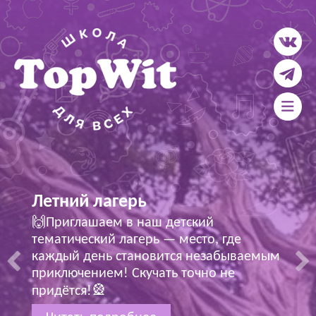
🏮Китайский язык для
взрослых и детей!🏮
🧧Идет набор в группу для взрослых с
нуля! 中文！🐉
Читать подробнее